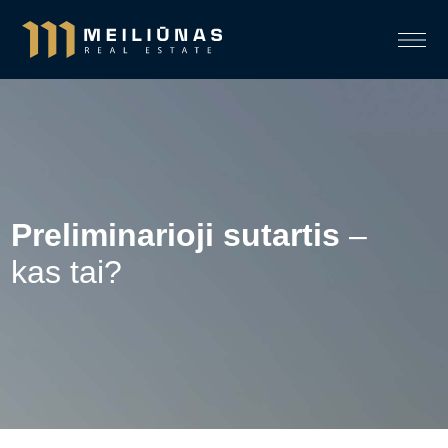
Preliminarioji sutartis
–
kas tai?