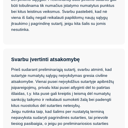
būti tobulinama tik numačius įstatymo numatytus punktus
bei kitus leistinus veiksmus. Svarbu pastebėti, kad nė
viena iš šalių negali reikalauti papildomų naujų sąlygų
įtraukimo į pagrindinę sutartį, jeigu kita šalis su jomis
nesutinka.
Svarbu įvertinti atsakomybę
Prieš sudarant preliminariąją sutartį, svarbu atminti, kad
sutartyje numatytų sąlygų neįvykdymas gresia civiline
atsakomybe. Vienai pusei neįvykdžius sutartyje apibrėžtų
įsipareigojimų, privalu kitai pusei atlyginti dėl to patirtas
išlaidas, t.y. kita pusė gali kreiptis į teismą dėl numatytų
sankcijų taikymo ir reikalauti sumokėti žalą bei padengti
kitus nuostolius dėl sutarties netesybų.
Jeigu nutinka taip, kad šalims per nustatytą terminą
nepavyksta sudaryti pagrindinės sutarties, tai prievolė
tiesiog pasibaigia, o jeigu po preliminariosios sutarties