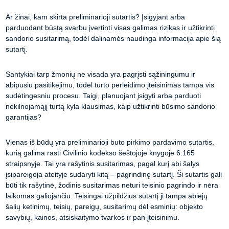
Ar žinai, kam skirta preliminarioji sutartis? Įsigyjant arba
parduodant būstą svarbu įvertinti visas galimas rizikas ir užtikrinti
sandorio susitarimą, todėl dalinamės naudinga informacija apie šią
sutartį.
Santykiai tarp žmonių ne visada yra pagrįsti sąžiningumu ir
abipusiu pasitikėjimu, todėl turto perleidimo įteisinimas tampa vis
sudėtingesniu procesu. Taigi, planuojant įsigyti arba parduoti
nekilnojamąjį turtą kyla klausimas, kaip užtikrinti būsimo sandorio
garantijas?
Vienas iš būdų yra preliminarioji buto pirkimo pardavimo sutartis,
kurią galima rasti Civilinio kodekso šeštojoje knygoje 6.165
straipsnyje. Tai yra rašytinis susitarimas, pagal kurį abi šalys
įsipareigoja ateityje sudaryti kitą – pagrindinę sutartį. Ši sutartis gali
būti tik rašytinė, žodinis susitarimas neturi teisinio pagrindo ir nėra
laikomas galiojančiu. Teisingai užpildžius sutartį ji tampa abiejų
šalių ketinimų, teisių, pareigų, susitarimų dėl esminių: objekto
savybių, kainos, atsiskaitymo tvarkos ir pan įteisinimu.