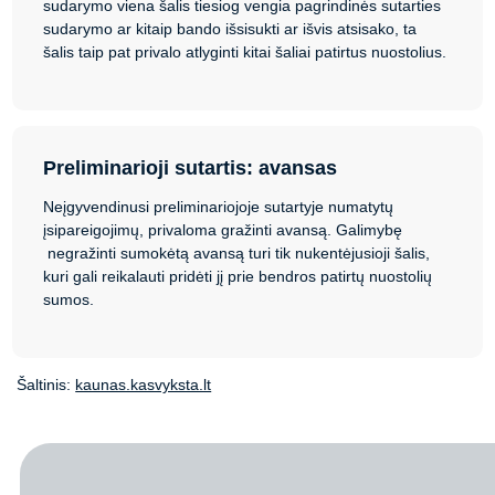
sudarymo viena šalis tiesiog vengia pagrindinės sutarties
sudarymo ar kitaip bando išsisukti ar išvis atsisako, ta
šalis taip pat privalo atlyginti kitai šaliai patirtus nuostolius.
Preliminarioji sutartis: avansas
Neįgyvendinusi preliminariojoje sutartyje numatytų
įsipareigojimų, privaloma gražinti avansą. Galimybę
negražinti sumokėtą avansą turi tik nukentėjusioji šalis,
kuri gali reikalauti pridėti jį prie bendros patirtų nuostolių
sumos.
Šaltinis:
kaunas.kasvyksta.lt