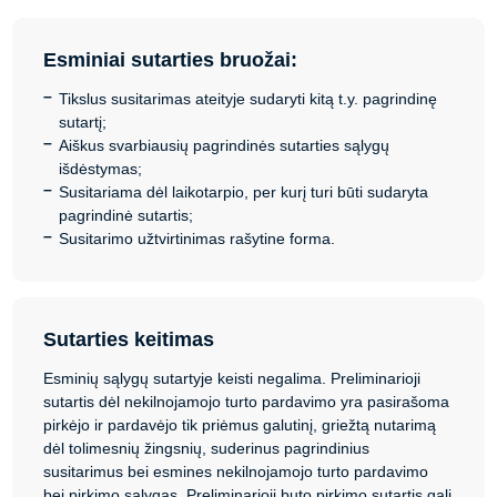
Esminiai sutarties bruožai:
Tikslus susitarimas ateityje sudaryti kitą t.y. pagrindinę
sutartį;
Aiškus svarbiausių pagrindinės sutarties sąlygų
išdėstymas;
Susitariama dėl laikotarpio, per kurį turi būti sudaryta
pagrindinė sutartis;
Susitarimo užtvirtinimas rašytine forma.
Sutarties keitimas
Esminių sąlygų sutartyje keisti negalima. Preliminarioji
sutartis dėl nekilnojamojo turto pardavimo yra pasirašoma
pirkėjo ir pardavėjo tik priėmus galutinį, griežtą nutarimą
dėl tolimesnių žingsnių, suderinus pagrindinius
susitarimus bei esmines nekilnojamojo turto pardavimo
bei pirkimo sąlygas. Preliminarioji buto pirkimo sutartis gali