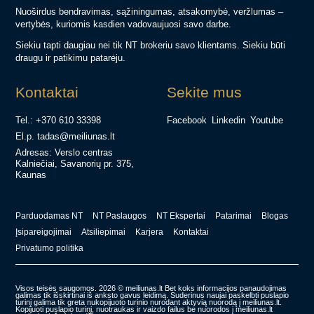
Nuoširdus bendravimas, sąžiningumas, atsakomybė, veržlumas –
vertybės, kuriomis kasdien vadovaujuosi savo darbe.
Siekiu tapti daugiau nei tik NT brokeriu savo klientams. Siekiu būti
draugu ir patikimu patarėju.
Kontaktai
Sekite mus
Tel.: +370 610 33398
Facebook
Linkedin
Youtube
El.p. tadas@meiliunas.lt
Adresas: Verslo centras
Kalniečiai, Savanorių pr. 375,
Kaunas
Parduodamas NT
NT Paslaugos
NT Ekspertai
Patarimai
Blogas
Įsipareigojimai
Atsiliepimai
Karjera
Kontaktai
Privatumo politika
Visos teisės saugomos. 2026 © meiliunas.lt Bet koks informacijos panaudojimas
galimas tik išskirtinai iš anksto gavus leidimą. Suderinus naujai paskelbti puslapio
turinį galima tik greta nukopijuoto turinio nurodant aktyvią nuorodą į meiliunas.lt.
Kopijuoti puslapio turinį, nuotraukas ir vaizdo failus be nuorodos į meiliunas.lt