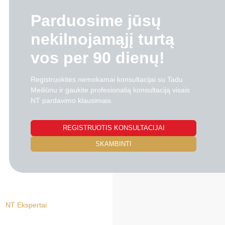
Parduosime jūsų
nekilnojamąjį turtą
vos per 90 dienų!
Registruokitės nemokamai konsultacijai su Tadu
Meiliūnu ir gaukite profesionalią konsultaciją visais
NT pardavimo klausimais.
REGISTRUOTIS KONSULTACIJAI
SKAMBINTI
NT Ekspertai