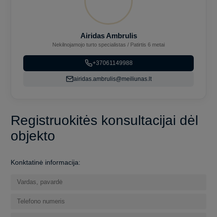
Airidas Ambrulis
Nekilnojamojo turto specialistas / Patirtis 6 metai
+37061149988
airidas.ambrulis@meiliunas.lt
Registruokitės konsultacijai dėl
objekto
Konktatinė informacija: