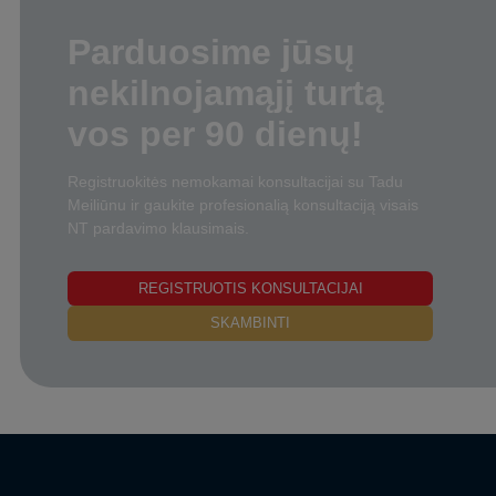
Parduosime jūsų
nekilnojamąjį turtą
vos per 90 dienų!
Registruokitės nemokamai konsultacijai su Tadu
Meiliūnu ir gaukite profesionalią konsultaciją visais
NT pardavimo klausimais.
REGISTRUOTIS KONSULTACIJAI
SKAMBINTI