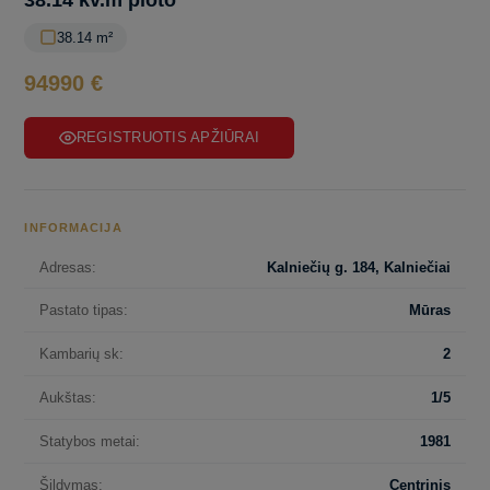
38.14 kv.m ploto
38.14 m²
94990 €
REGISTRUOTIS APŽIŪRAI
INFORMACIJA
Adresas:
Kalniečių g. 184, Kalniečiai
Pastato tipas:
Mūras
Kambarių sk:
2
Aukštas:
1/5
Statybos metai:
1981
Šildymas:
Centrinis