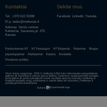
Kontaktai
Sekite mus
Tel.: +370 610 33398
Facebook
Linkedin
Youtube
El.p. tadas@meiliunas.lt
Adresas: Verslo centras
Kalniečiai, Savanorių pr. 375,
Kaunas
Parduodamas NT
NT Paslaugos
NT Ekspertai
Patarimai
Blogas
Įsipareigojimai
Atsiliepimai
Karjera
Kontaktai
Privatumo politika
Visos teisės saugomos. 2026 © meiliunas.lt Bet koks informacijos panaudojimas
galimas tik išskirtinai iš anksto gavus leidimą. Suderinus naujai paskelbti puslapio
turinį galima tik greta nukopijuoto turinio nurodant aktyvią nuorodą į meiliunas.lt.
Kopijuoti puslapio turinį, nuotraukas ir vaizdo failus be nuorodos į meiliunas.lt
puslapį griežtai draudžiama.
Sukurė: