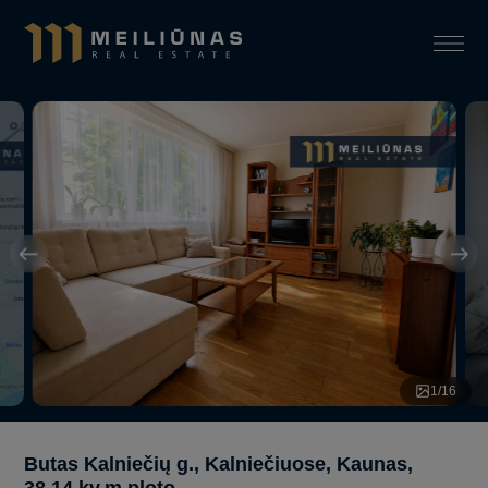
1
/
16
Butas Kalniečių g., Kalniečiuose, Kaunas,