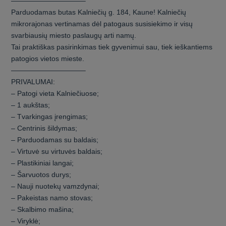
——————————–
Parduodamas butas Kalniečių g. 184, Kaune! Kalniečių
mikrorajonas vertinamas dėl patogaus susisiekimo ir visų
svarbiausių miesto paslaugų arti namų.
Tai praktiškas pasirinkimas tiek gyvenimui sau, tiek ieškantiems
patogios vietos mieste.
——————————–
PRIVALUMAI:
– Patogi vieta Kalniečiuose;
– 1 aukštas;
– Tvarkingas įrengimas;
– Centrinis šildymas;
– Parduodamas su baldais;
– Virtuvė su virtuvės baldais;
– Plastikiniai langai;
– Šarvuotos durys;
– Nauji nuotekų vamzdynai;
– Pakeistas namo stovas;
– Skalbimo mašina;
– Viryklė;