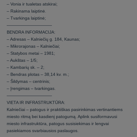
– Vonia ir tualetas atskirai;
– Rakinama laiptinė.
– Tvarkinga laiptinė;
——————————–
BENDRA INFORMACIJA:
– Adresas – Kalniečių g. 184, Kaunas;
– Mikrorajonas – Kalniečiai;
– Statybos metai – 1981;
– Aukštas – 1/5;
– Kambarių sk. – 2;
– Bendras plotas – 38,14 kv. m.;
– Šildymas – centrinis;
– Įrengimas – tvarkingas.
——————————–
VIETA IR INFRASTRUKTŪRA:
Kalniečiai – patogus ir praktiškas pasirinkimas vertinantiems
miesto ritmą bei kasdienį patogumą. Aplink susiformavusi
miesto infrastruktūra, patogus susisiekimas ir lengvai
pasiekiamos svarbiausios paslaugos.