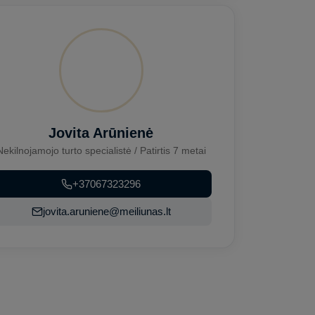
Jovita Arūnienė
Nekilnojamojo turto specialistė / Patirtis 7 metai
+37067323296
jovita.aruniene@meiliunas.lt