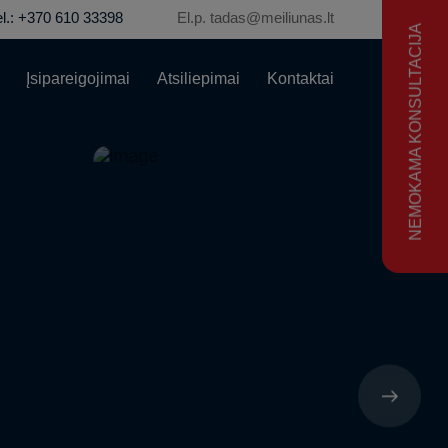
el.: +370 610 33398
El.p. tadas@meiliunas.lt
NEMOKAMA KONSULTACIJA
Įsipareigojimai
Atsiliepimai
Kontaktai