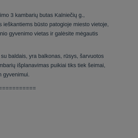
mo 3 kambarių butas Kalniečių g.,
s ieškantiems būsto patogioje miesto vietoje,
enio gyvenimo vietas ir galėsite mėgautis
su baldais, yra balkonas, rūsys, šarvuotos
barių išplanavimas puikiai tiks tiek šeimai,
m gyvenimui.
===========