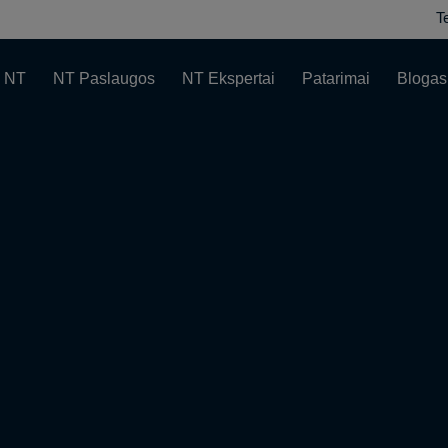
T
 NT
NT Paslaugos
NT Ekspertai
Patarimai
Blogas