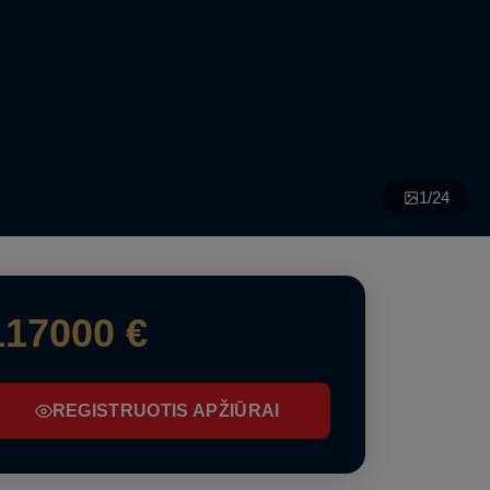
1
/
24
117000 €
REGISTRUOTIS APŽIŪRAI