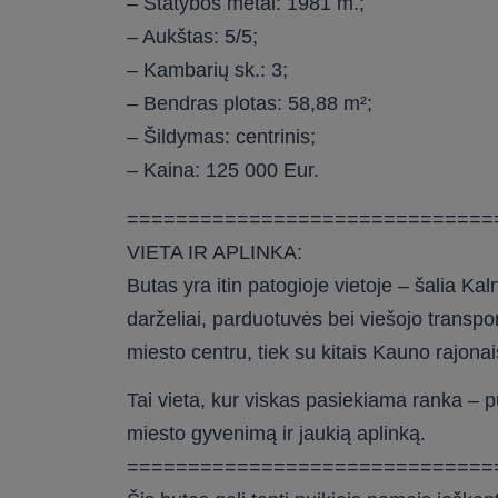
– Statybos metai: 1981 m.;
– Aukštas: 5/5;
– Kambarių sk.: 3;
– Bendras plotas: 58,88 m²;
– Šildymas: centrinis;
– Kaina: 125 000 Eur.
==============================
VIETA IR APLINKA:
Butas yra itin patogioje vietoje – šalia Ka
darželiai, parduotuvės bei viešojo transpo
miesto centru, tiek su kitais Kauno rajonais 
Tai vieta, kur viskas pasiekiama ranka – 
miesto gyvenimą ir jaukią aplinką.
==============================