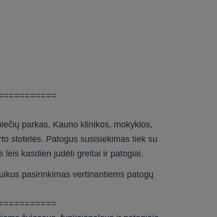
===========
lniečių parkas, Kauno klinikos, mokyklos,
rto stotelės. Patogus susisiekimas tiek su
leis kasdien judėti greitai ir patogiai.
puikus pasirinkimas vertinantiems patogų
===========