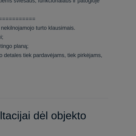
ntiems šviesaus, funkcionalaus ir patogioje
===========
 nekilnojamojo turto klausimais.
i;
tingo planą;
o detales tiek pardavėjams, tiek pirkėjams,
tacijai dėl objekto