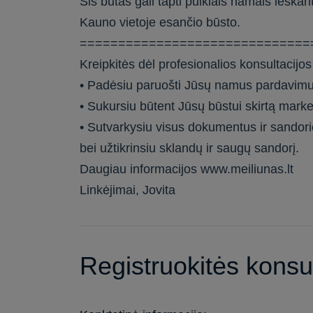
Šis butas gali tapti puikiais namais ieška
Kauno vietoje esančio būsto.
==============================
Kreipkitės dėl profesionalios konsultacijos
• Padėsiu paruošti Jūsų namus pardavimu
• Sukursiu būtent Jūsų būstui skirtą marke
• Sutvarkysiu visus dokumentus ir sandori
bei užtikrinsiu sklandų ir saugų sandorį.
Daugiau informacijos www.meiliunas.lt
Linkėjimai, Jovita
Registruokitės konsul