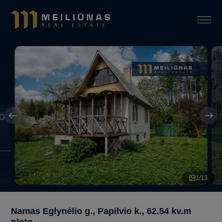
1
/
13
Namas Eglynėlio g., Papilvio k., 62.54 kv.m