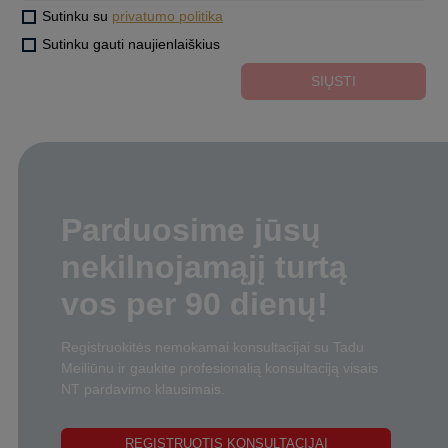
Sutinku su
privatumo politika
Sutinku gauti naujienlaiškius
SIŲSTI
Parduosime jūsų
nekilnojamąjį turtą
vos per 90 dienų!
Registruokitės nemokamai konsultacijai su Tadu
Meiliūnu ir gaukite profesionalią konsultaciją visais
NT pardavimo klausimais.
REGISTRUOTIS KONSULTACIJAI