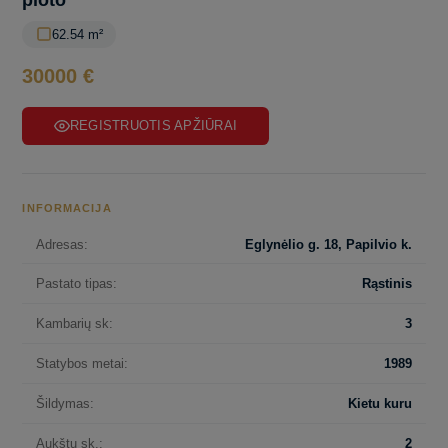
ploto
62.54 m²
30000 €
REGISTRUOTIS APŽIŪRAI
INFORMACIJA
Adresas:
Eglynėlio g. 18, Papilvio k.
Pastato tipas:
Rąstinis
Kambarių sk:
3
Statybos metai:
1989
Šildymas:
Kietu kuru
Aukštų sk.:
2