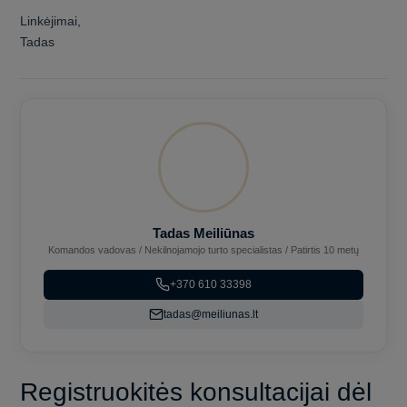
Linkėjimai,
Tadas
Tadas Meiliūnas
Komandos vadovas / Nekilnojamojo turto specialistas / Patirtis 10 metų
+370 610 33398
tadas@meiliunas.lt
Registruokitės konsultacijai dėl