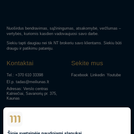
Nuoširdus bendravimas, sąžiningumas, atsakomybė, veržlumas –
vertybės, kuriomis kasdien vadovaujuosi savo darbe.
Siekiu tapti daugiau nei tik NT brokeriu savo klientams. Siekiu būti
draugu ir patikimu patarėju.
Kontaktai
Sekite mus
Tel.: +370 610 33398
Facebook
Linkedin
Youtube
El.p. tadas@meiliunas.lt
Adresas: Verslo centras
Kalniečiai, Savanorių pr. 375,
Kaunas
Parduodamas NT
NT Paslaugos
NT Ekspertai
Patarimai
Blogas
Įsipareigojimai
Atsiliepimai
Karjera
Kontaktai
Privatumo politika
Šioje svetainėje naudojami slapukai