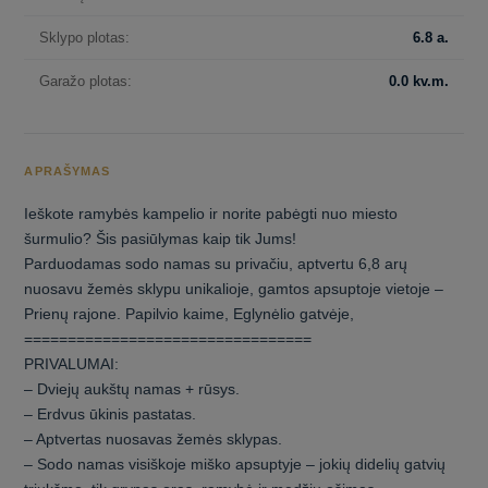
Sklypo plotas:
6.8 a.
Garažo plotas:
0.0 kv.m.
APRAŠYMAS
Ieškote ramybės kampelio ir norite pabėgti nuo miesto
šurmulio? Šis pasiūlymas kaip tik Jums!
Parduodamas sodo namas su privačiu, aptvertu 6,8 arų
nuosavu žemės sklypu unikalioje, gamtos apsuptoje vietoje –
Prienų rajone. Papilvio kaime, Eglynėlio gatvėje,
=================================
PRIVALUMAI:
– Dviejų aukštų namas + rūsys.
– Erdvus ūkinis pastatas.
– Aptvertas nuosavas žemės sklypas.
– Sodo namas visiškoje miško apsuptyje – jokių didelių gatvių