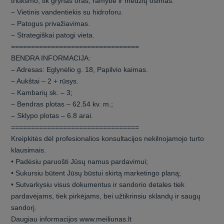
triukšmo, tik grynas oras, ramybė ir medžių ošimas.
– Vietinis vandentiekis su hidroforu.
– Patogus privažiavimas.
– Strategiškai patogi vieta.
================================
BENDRA INFORMACIJA:
– Adresas: Eglynėlio g. 18, Papilvio kaimas.
– Aukštai – 2 + rūsys.
– Kambarių sk. – 3;
– Bendras plotas – 62.54 kv. m.;
– Sklypo plotas – 6.8 arai.
================================
Kreipkitės dėl profesionalios konsultacijos nekilnojamojo turto
klausimais.
• Padėsiu paruošti Jūsų namus pardavimui;
• Sukursiu būtent Jūsų būstui skirtą marketingo planą;
• Sutvarkysiu visus dokumentus ir sandorio detales tiek
pardavėjams, tiek pirkėjams, bei užtikrinsiu sklandų ir saugų
sandorį.
Daugiau informacijos www.meiliunas.lt