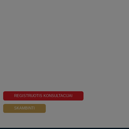
Parduosime jūsų
nekilnojamąjį turtą
vos per 60 dienų!
Registruokitės nemokamai konsultacijai su Tadu
Meiliūnu ir gaukite profesionalią konsultaciją visais
NT pardavimo klausimais.
REGISTRUOTIS KONSULTACIJAI
SKAMBINTI