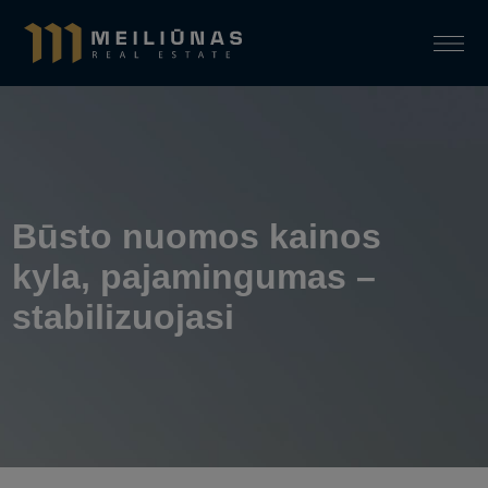
Būsto nuomos kainos
kyla, pajamingumas –
stabilizuojasi