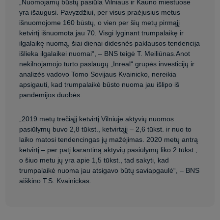
„Nuomojamų būstų pasiūla Vilniaus ir Kauno miestuose
yra išaugusi. Pavyzdžiui, per visus praėjusius metus
išnuomojome 160 būstų, o vien per šių metų pirmąjį
ketvirtį išnuomota jau 70. Visgi lyginant trumpalaikę ir
ilgalaikę nuomą, šiai dienai didesnės paklausos tendencija
išlieka ilgalaikei nuomai“, – BNS teigė T. Meiliūnas.Anot
nekilnojamojo turto paslaugų „Inreal“ grupės investicijų ir
analizės vadovo Tomo Sovijaus Kvainicko, nereikia
apsigauti, kad trumpalaikė būsto nuoma jau išlipo iš
pandemijos duobės.
„2019 metų trečiąjį ketvirtį Vilniuje aktyvių nuomos
pasiūlymų buvo 2,8 tūkst., ketvirtąjį – 2,6 tūkst. ir nuo to
laiko matosi tendencingas jų mažėjimas. 2020 metų antrą
ketvirtį – per patį karantiną aktyvių pasiūlymų liko 2 tūkst.,
o šiuo metu jų yra apie 1,5 tūkst., tad sakyti, kad
trumpalaikė nuoma jau atsigavo būtų saviapgaulė“, – BNS
aiškino T.S. Kvainickas.