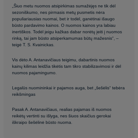
„Šiuo metu nuomos atsipirkimas sumažėjęs ne tik dėl
sezoniškumo, nes pirmasis metų pusmetis nėra
populiariausias nuomai, bet ir todėl, ganėtinai išaugo
būsto pardavimo kainos. O nuomos kainos yra labiau
inertiškos. Todėl jeigu kažkas dabar norėtų įeiti į nuomos
rinką, tai jam būsto atsiperkamumas būtų mažesnis“, –
teigė T. S. Kvainickas.
Vis dėto A. Antanavičiaus teigimu, dabartinis nuomos
kainų kilimas leidžia tikėtis tam tikro stabilizavimosi ir dėl
nuomos pajamingumo.
Legalūs nuomininkai ir pajamos auga, bet „šešėlis“ tebėra
reikšmingas
Pasak A. Antanavičiaus, realias pajamas iš nuomos
reikėtų vertinti su išlyga, nes šiuos skaičius gerokai
iškraipo šešėlinė būsto nuoma.