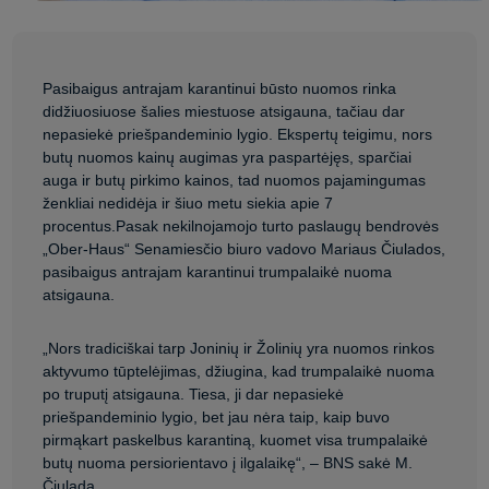
Pasibaigus antrajam karantinui būsto nuomos rinka
didžiuosiuose šalies miestuose atsigauna, tačiau dar
nepasiekė priešpandeminio lygio. Ekspertų teigimu, nors
butų nuomos kainų augimas yra paspartėjęs, sparčiai
auga ir butų pirkimo kainos, tad nuomos pajamingumas
ženkliai nedidėja ir šiuo metu siekia apie 7
procentus.Pasak nekilnojamojo turto paslaugų bendrovės
„Ober-Haus“ Senamiesčio biuro vadovo Mariaus Čiulados,
pasibaigus antrajam karantinui trumpalaikė nuoma
atsigauna.
„Nors tradiciškai tarp Joninių ir Žolinių yra nuomos rinkos
aktyvumo tūptelėjimas, džiugina, kad trumpalaikė nuoma
po truputį atsigauna. Tiesa, ji dar nepasiekė
priešpandeminio lygio, bet jau nėra taip, kaip buvo
pirmąkart paskelbus karantiną, kuomet visa trumpalaikė
butų nuoma persiorientavo į ilgalaikę“, – BNS sakė M.
Čiulada.