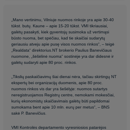
„Mano vertinimu, Vilniuje nuomos rinkoje yra apie 30-40
tūkst. butų. Kaune – apie 15-20 tūkst. VMI tikriausiai,
galėtų pasakyti, kiek gyventojų susimoka už vertimąsi
būsto nuoma, bet spėčiau, kad tie skaičiai sudarytų
geriausiu atveju apie pusę visos nuomos rinkos“, – teigė
„Realdata“ direktorius.NT brokerio Paulius Banevičiaus
nuomone, „šėšėlinė nuoma“ sostinėje yra dar didesnė ir
galėtų sudaryti apie 80 proc. rinkos.
„Tikslių paskaičiavimų šiai dienai nėra, tačiau skirtingų NT
ekspertų bei organizacijų duomenis, apie 80 proc.
nuomos rinkos vis dar yra šešėlyje: nuomos sutartys
neregistruojamos Registrų centre, nemokami mokesčiai,
kurių ekonomistų skaičiavimais galėtų būti papildomai
sumokama bent apie 10 mln. eurų per metus“, – BNS
sakė P. Banevičius.
VMI Kontrolės departamento vyresniosios patarėjos