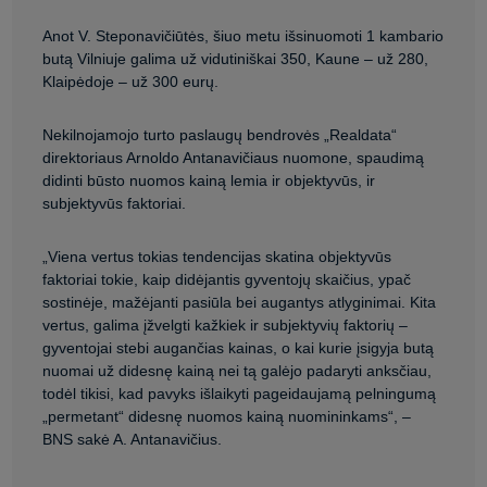
Anot V. Steponavičiūtės, šiuo metu išsinuomoti 1 kambario
butą Vilniuje galima už vidutiniškai 350, Kaune – už 280,
Klaipėdoje – už 300 eurų.
Nekilnojamojo turto paslaugų bendrovės „Realdata“
direktoriaus Arnoldo Antanavičiaus nuomone, spaudimą
didinti būsto nuomos kainą lemia ir objektyvūs, ir
subjektyvūs faktoriai.
„Viena vertus tokias tendencijas skatina objektyvūs
faktoriai tokie, kaip didėjantis gyventojų skaičius, ypač
sostinėje, mažėjanti pasiūla bei augantys atlyginimai. Kita
vertus, galima įžvelgti kažkiek ir subjektyvių faktorių –
gyventojai stebi augančias kainas, o kai kurie įsigyja butą
nuomai už didesnę kainą nei tą galėjo padaryti anksčiau,
todėl tikisi, kad pavyks išlaikyti pageidaujamą pelningumą
„permetant“ didesnę nuomos kainą nuomininkams“, –
BNS sakė A. Antanavičius.