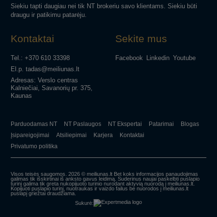
Siekiu tapti daugiau nei tik NT brokeriu savo klientams. Siekiu būti
draugu ir patikimu patarėju.
Kontaktai
Sekite mus
Tel.: +370 610 33398
Facebook
Linkedin
Youtube
El.p. tadas@meiliunas.lt
Adresas: Verslo centras
Kalniečiai, Savanorių pr. 375,
Kaunas
Parduodamas NT
NT Paslaugos
NT Ekspertai
Patarimai
Blogas
Įsipareigojimai
Atsiliepimai
Karjera
Kontaktai
Privatumo politika
Visos teisės saugomos. 2026 © meiliunas.lt Bet koks informacijos panaudojimas
galimas tik išskirtinai iš anksto gavus leidimą. Suderinus naujai paskelbti puslapio
turinį galima tik greta nukopijuoto turinio nurodant aktyvią nuorodą į meiliunas.lt.
Kopijuoti puslapio turinį, nuotraukas ir vaizdo failus be nuorodos į meiliunas.lt
puslapį griežtai draudžiama.
Sukurė: