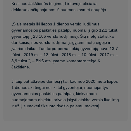
Kristinos Jakštienės teigimu, Lietuvoje oficialiai
deklaruojančių pajamas iš nuomos kasmet daugėja.
„Šiais metais iki liepos 1 dienos verslo liudijimus
gyvenamosios paskirties patalpų nuomai įsigijo 12,2 tūkst.
gyventojų ( 23 166 verslo liudijimus). Šių metų statistika
dar keisis, nes verslo liudijimai įsigyjami metų eigoje ir
įvairiam laikui. Tuo tarpu pernai tokių gyventojų buvo 13,7
tūkst., 2019 m. – 12 tūkst., 2018 m. – 10 tūkst., 2017 m. –
8,9 tūkst.“, – BNS atsiųstame komentare teigė K.
Jakštienė.
Ji taip pat atkreipė dėmesį į tai, kad nuo 2020 metų liepos
1 dienos skirtingai nei iki tol gyventojai, nuomojantys
gyvenamosios paskirties patalpas, kiekvienam
nuomojamam objektui privalo įsigyti atskirą verslo liudijimą
ir už jį sumokėti fiksuoto dydžio pajamų mokestį.