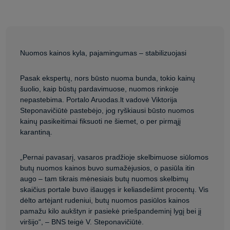
Nuomos kainos kyla, pajamingumas – stabilizuojasi
Pasak ekspertų, nors būsto nuoma bunda, tokio kainų
šuolio, kaip būstų pardavimuose, nuomos rinkoje
nepastebima. Portalo Aruodas.lt vadovė Viktorija
Steponavičiūtė pastebėjo, jog ryškiausi būsto nuomos
kainų pasikeitimai fiksuoti ne šiemet, o per pirmąjį
karantiną.
„Pernai pavasarį, vasaros pradžioje skelbimuose siūlomos
butų nuomos kainos buvo sumažėjusios, o pasiūla itin
augo – tam tikrais mėnesiais butų nuomos skelbimų
skaičius portale buvo išaugęs ir keliasdešimt procentų. Vis
dėlto artėjant rudeniui, butų nuomos pasiūlos kainos
pamažu kilo aukštyn ir pasiekė priešpandeminį lygį bei jį
viršijo“, – BNS teigė V. Steponavičiūtė.