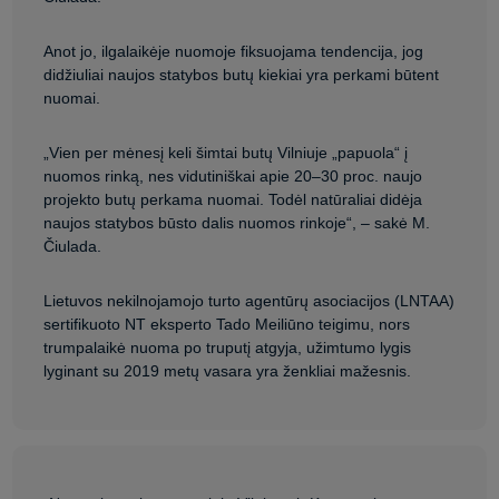
Anot jo, ilgalaikėje nuomoje fiksuojama tendencija, jog
didžiuliai naujos statybos butų kiekiai yra perkami būtent
nuomai.
„Vien per mėnesį keli šimtai butų Vilniuje „papuola“ į
nuomos rinką, nes vidutiniškai apie 20–30 proc. naujo
projekto butų perkama nuomai. Todėl natūraliai didėja
naujos statybos būsto dalis nuomos rinkoje“, – sakė M.
Čiulada.
Lietuvos nekilnojamojo turto agentūrų asociacijos (LNTAA)
sertifikuoto NT eksperto Tado Meiliūno teigimu, nors
trumpalaikė nuoma po truputį atgyja, užimtumo lygis
lyginant su 2019 metų vasara yra ženkliai mažesnis.