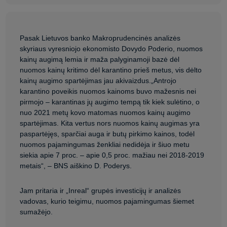
Pasak Lietuvos banko Makroprudencinės analizės
skyriaus vyresniojo ekonomisto Dovydo Poderio, nuomos
kainų augimą lemia ir maža palyginamoji bazė dėl
nuomos kainų kritimo dėl karantino prieš metus, vis dėlto
kainų augimo spartėjimas jau akivaizdus.„Antrojo
karantino poveikis nuomos kainoms buvo mažesnis nei
pirmojo – karantinas jų augimo tempą tik kiek sulėtino, o
nuo 2021 metų kovo matomas nuomos kainų augimo
spartėjimas. Kita vertus nors nuomos kainų augimas yra
paspartėjęs, sparčiai auga ir butų pirkimo kainos, todėl
nuomos pajamingumas ženkliai nedidėja ir šiuo metu
siekia apie 7 proc. – apie 0,5 proc. mažiau nei 2018-2019
metais“, – BNS aiškino D. Poderys.
Jam pritaria ir „Inreal“ grupės investicijų ir analizės
vadovas, kurio teigimu, nuomos pajamingumas šiemet
sumažėjo.